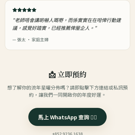
"
老師唔會講啲嚇人嘅嘢，而係實實在在咁俾行動建
議，感覺好踏實，已經推薦俾屋企人。
"
—
張太 · 家庭主婦
📩 立即預約
想了解你的流年星曜分佈嗎？請即點擊下方連結或私訊預
約，讓我們一同開啟你的年度好運。
馬上 WhatsApp 查詢 👉🏻
+852 9236 1638