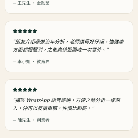
—
王先生 · 金融業
"
朋友介紹嚟做流年分析，老師講得好仔細，連健康
方面都提醒到，之後真係避開咗一次意外。
"
—
李小姐 · 教育界
"
揀咗 WhatsApp 語音諮詢，方便之餘分析一樣深
入，仲可以反覆重聽，性價比超高。
"
—
陳先生 · 創業者