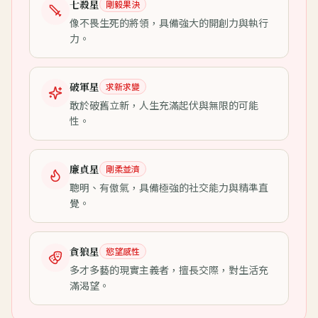
七殺星
剛毅果決
像不畏生死的將領，具備強大的開創力與執行
力。
破軍星
求新求變
敢於破舊立新，人生充滿起伏與無限的可能
性。
廉貞星
剛柔並濟
聰明、有傲氣，具備極強的社交能力與精準直
覺。
貪狼星
慾望感性
多才多藝的現實主義者，擅長交際，對生活充
滿渴望。