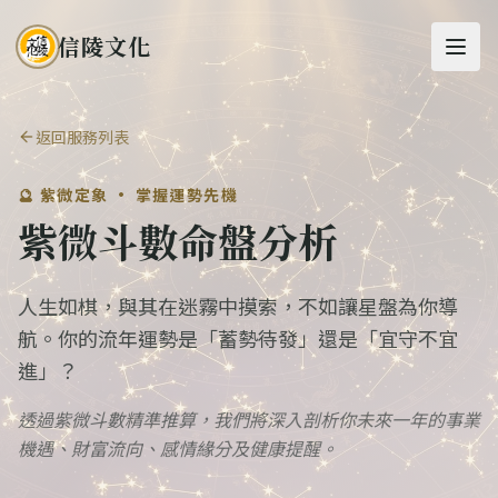
信陵文化
返回服務列表
🔮
紫微定象 · 掌握運勢先機
紫微斗數命盤分析
人生如棋，與其在迷霧中摸索，不如讓星盤為你導
航。你的流年運勢是「蓄勢待發」還是「宜守不宜
進」？
透過紫微斗數精準推算，我們將深入剖析你未來一年的事業
機遇、財富流向、感情緣分及健康提醒。