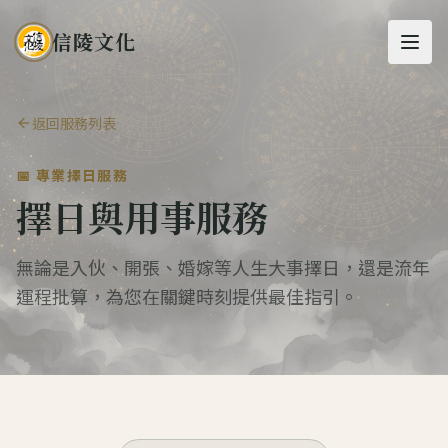
信陵文化
返回服務列表
📅 專業擇日服務
擇日與用事服務
無論是入伙、開張、婚嫁等人生大事擇日，還是流年
運程批算，為您在關鍵時刻提供最佳指引。