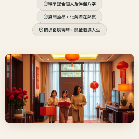
精準配合個人及伴侶八字
避開凶星，化解潛在煞氣
把握良辰吉時，開啟順遂人生