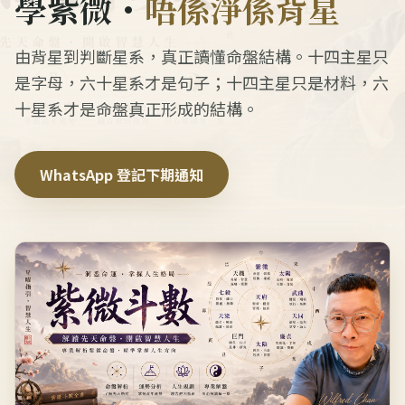
學紫微・
唔係淨係背星
由背星到判斷星系，真正讀懂命盤結構。十四主星只
是字母，六十星系才是句子；十四主星只是材料，六
十星系才是命盤真正形成的結構。
WhatsApp 登記下期通知