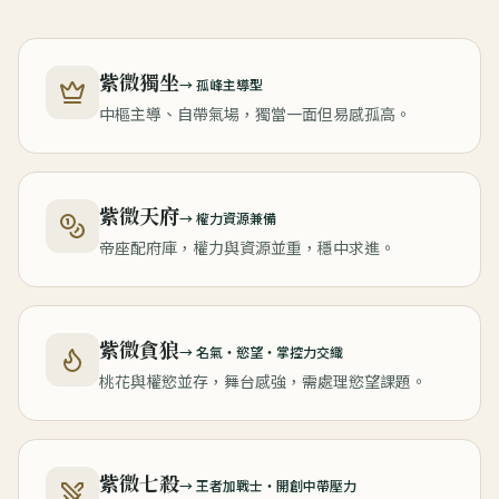
紫微獨坐
→
孤峰主導型
中樞主導、自帶氣場，獨當一面但易感孤高。
紫微天府
→
權力資源兼備
帝座配府庫，權力與資源並重，穩中求進。
紫微貪狼
→
名氣・慾望・掌控力交織
桃花與權慾並存，舞台感強，需處理慾望課題。
紫微七殺
→
王者加戰士・開創中帶壓力