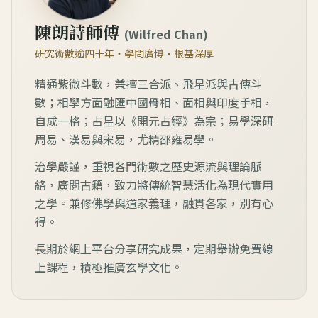
陳朗詩師傅
(Wilfred Chan)
研究術數逾四十年・學問廣博・根基深厚
精通紫微斗數，兼擅三合派、飛星派與古傳斗
數；相學方面融匯中國骨相、面相與印度手相，
自成一格；占星以《開元占經》為宗；易學深研
周易、漢易與宋易，尤精邵雍易學。
治學嚴謹，重視各門術數之歷史源流與理論脈
絡，廣閱古籍，致力將傳統智慧活化為現代實用
之學。兼修佛學與道家義理，融貫各家，別有心
得。
長期於網上平台分享研究成果，定期舉辦免費線
上課程，積極推廣玄學文化。