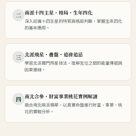
南派十四主星・格局・生年四化
二
深入認識十四主星的特質與格局判斷，掌握生年四化
的基本應用。
北派飛星・疊盤・追祿追忌
三
學習北派獨門飛星技法，理解宮位之間的能量傳遞與
因果連線。
南北合參・財富事業桃花實例解讀
四
融合南北兩派精華，以真實命盤進行財富、事業、桃
花的實戰分析。