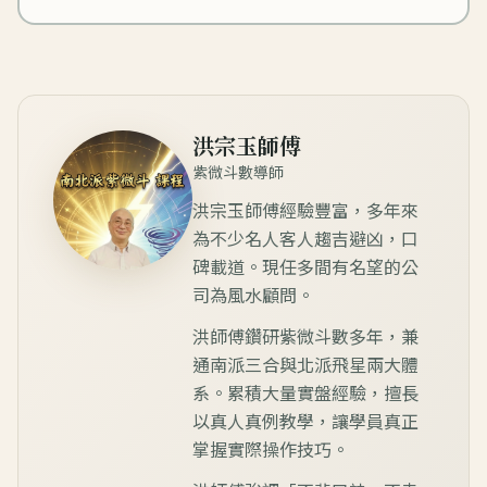
洪宗玉師傅
紫微斗數導師
洪宗玉師傅經驗豐富，多年來
為不少名人客人趨吉避凶，口
碑載道。現任多間有名望的公
司為風水顧問。
洪師傅鑽研紫微斗數多年，兼
通南派三合與北派飛星兩大體
系。累積大量實盤經驗，擅長
以真人真例教學，讓學員真正
掌握實際操作技巧。