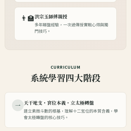
👨‍🏫
洪宗玉師傅親授
多年睇盤經驗，一次過傳授實戰心得與獨
門技巧。
CURRICULUM
系統學習四大階段
天干地支・宮位本義・立太極轉盤
一
建立紫微斗數的根基，理解十二宮位的本質含義，學
會太極轉盤的核心技巧。