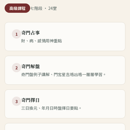
高級課程
七階段 · 24堂
奇門占事
1
財、病、感情用神重點
奇門解盤
2
奇門盤例子講解、門宮星吉格凶格一層層學習。
奇門擇日
3
三日換元、年月日時盤擇日要點。