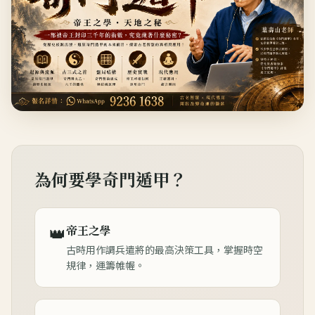
為何要學奇門遁甲？
👑
帝王之學
古時用作調兵遣將的最高決策工具，掌握時空
規律，運籌帷幄。