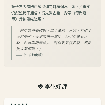
現今不少奇門已經將燒符拜神混為一談。葉老師
仍然堅持不迷信，從先賢古籍，探索《奇門遁
甲》背後隱藏道理。
「陰陽順逆妙難窮，二至還歸一九宮，若能了
達陰陽理，天地都來一掌中。遁甲此書為正
軌，節氣準的無過此，請觀歌裏精妙訣，非是
賢人莫傳與。」
——《煙波釣叟歌》
🌟 學生好評