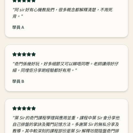
"
阿 sir 好有心機教我們，很多概念都解釋清楚，不用死
背。
"
學員 A
"
奇門係幾好玩，好多細節又可以睇唔同嘢。老師講得好仔
細，同埋佢分享啲經驗都好有用。
"
學員 B
"
葉 Sir 的奇門課程學理與應用並重，課程中葉 Sir 會分享他
自己排盤的掌訣及獨門記憶方法。多謝葉 Sir 的無私分享及
教導。其中較深刻的課程部份是葉 Sir 解釋坊間陰盤奇門排