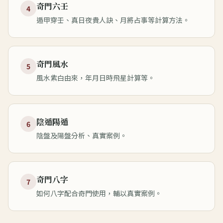
奇門六壬
4
遁甲穿壬、真日夜貴人訣、月將占事等計算方法。
奇門風水
5
風水紫白由來，年月日時飛星計算等。
陰遁陽遁
6
陰盤及陽盤分析、真實案例。
奇門八字
7
如何八字配合奇門使用，輔以真實案例。