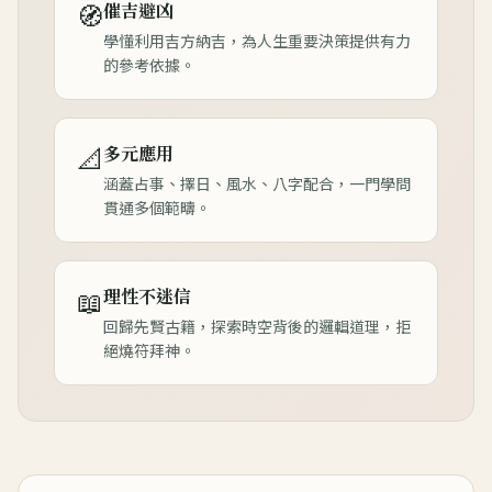
🧭
催吉避凶
學懂利用吉方納吉，為人生重要決策提供有力
的參考依據。
📐
多元應用
涵蓋占事、擇日、風水、八字配合，一門學問
貫通多個範疇。
📖
理性不迷信
回歸先賢古籍，探索時空背後的邏輯道理，拒
絕燒符拜神。