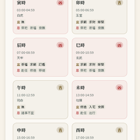
寅時
卯時
凶
吉
03:00-04:59
05:00-06:59
白虎
玉堂
宜
無
宜
求嗣
求財
嫁娶
忌
祭祀
祈福
齋醮
忌
祭祀
祈福
齋醮
辰時
巳時
凶
凶
07:00-08:59
09:00-10:59
天牢
玄武
宜
祈福
求嗣
訂婚
宜
求嗣
求財
嫁娶
忌
赴任
修造
移徙
忌
祭祀
祈福
齋醮
午時
未時
吉
凶
11:00-12:59
13:00-14:59
司命
勾陳
宜
無
宜
修造
入宅
安葬
忌
諸事不宜
忌
赴任
出行
申時
酉時
吉
吉
15:00-16:59
17:00-18:59