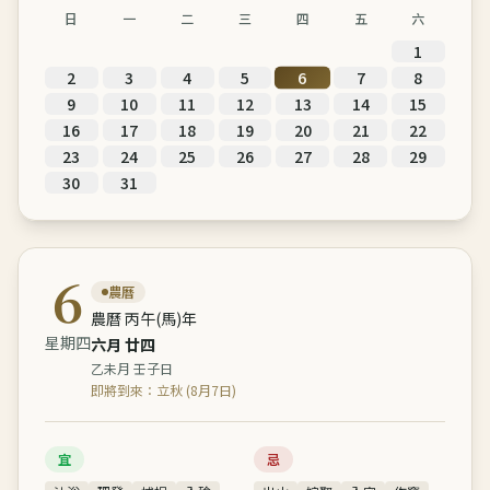
日
一
二
三
四
五
六
1
6
2
3
4
5
7
8
9
10
11
12
13
14
15
16
17
18
19
20
21
22
23
24
25
26
27
28
29
30
31
6
農曆
農曆 丙午(馬)年
星期四
六月
廿四
乙未
月
壬子
日
即將到來：立秋 (8月7日)
宜
忌