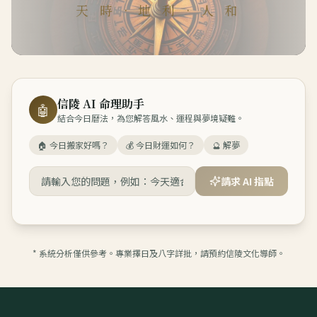
天 時 · 地 利 · 人 和
信陵 AI 命理助手
🤖
結合今日曆法，為您解答風水、運程與夢境疑難。
🏠 今日搬家好嗎？
💰 今日財運如何？
🔮 解夢
請求 AI 指點
* 系統分析僅供參考。專業擇日及八字詳批，請預約信陵文化導師。