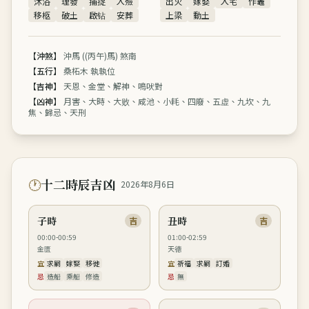
沐浴
理發
捕捉
入殮
出火
嫁娶
入宅
作竈
移柩
破土
啟钻
安葬
上梁
動土
【
沖煞
】
沖馬 ((丙午)馬)
煞南
【
五行
】
桑柘木
執執位
【
吉神
】
天恩、金堂、解神、鳴吠對
【
凶神
】
月害、大時、大败、咸池、小耗、四廢、五虚、九坎、九
焦、歸忌、天刑
🕐
十二時辰吉凶
2026年8月6日
子時
丑時
吉
吉
00:00-00:59
01:00-02:59
金匮
天德
宜
求嗣
嫁娶
移徙
宜
祈福
求嗣
訂婚
忌
造船
乘船
修造
忌
無