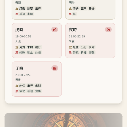
青龍
明堂
宜
訂婚
嫁娶
出行
宜
修造
蓋屋
移徙
忌
祈福
求嗣
忌
無
戌時
亥時
凶
凶
19:00-20:59
21:00-22:59
天刑
朱雀
宜
見貴
求財
出行
宜
赴任
出行
求財
忌
修造
動土
赴任
忌
祭祀
祈福
齋醮
子時
凶
23:00-23:59
天刑
宜
赴任
出行
求財
忌
祭祀
祈福
齋醮