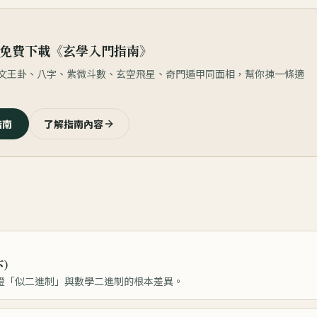
免費下載《玄學入門指南》
較文王卦、八字、紫微斗數、玄空飛星、奇門遁甲同面相，幫你揀一條適
指南
了解指南內容
下）
證「似二進制」與數學二進制的根本差異。