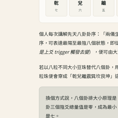
乾
兌
離
七
六
五
個人每次講解先天八卦卦序：「兩儀
序，可表達最陽至最陰八個狀態，即
是上爻 trigger 觸發去變
），便可由大
若以八粒不同大小豆珠替代八個卦，
粒珠便會穿成「乾兌離震巽坎艮坤」
換個方式說，八個卦排大小原理是
卦三個陰爻總量值是零，成為最小
是七。