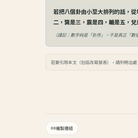
若把八個卦由小至大排列的話，從
二，巽是三，震是四，離是五，兌
（謹記：數字純是「卦序」，不是真正「數
若要引用本文（包括改寫發表），請列明出處
複製連結