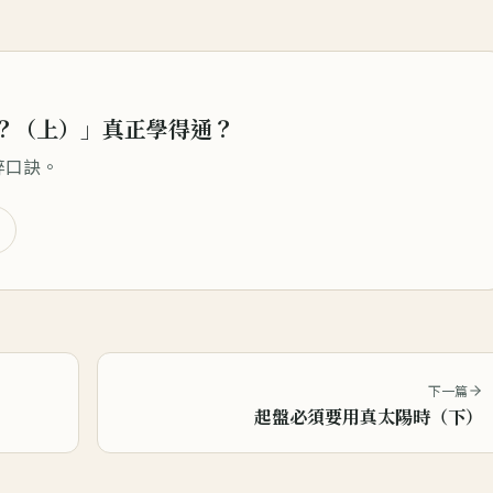
？（上）
」真正學得通？
碎口訣。
下一篇
起盤必須要用真太陽時（下）