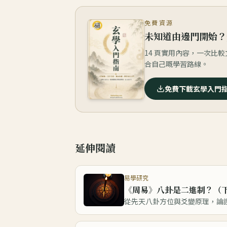
免費資源
未知道由邊門開始？
14 頁實用內容，一次比
合自己嘅學習路線。
免費下載玄學入門
延伸閱讀
易學研究
《周易》八卦是二進制？（
從先天八卦方位與爻變原理，論