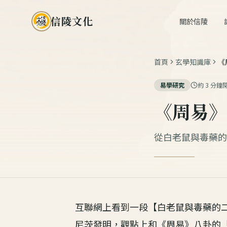
信陵文化
關於信陵
首頁
玄學知識庫
《
易學研究
約
3
分鐘
《周易》
從白老鼠與毒藥的
互聯網上看到一段【白老鼠與毒藥的
尼茨發明，觀點上和《周易》八卦的